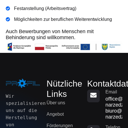
Festanstellung (Arbeitsvertrag)
Möglichkeiten zur beruflichen Weiterentwicklung
Auch Bewerbungen von Menschen mit
Behinderung sind willkommen.
Nützliche
Kontaktda
Links
Email
Wir 
office@pro
Über uns
spezialisieren 
narzedzia
uns auf die 
biuro@pro
Angebot
narzedzia
Herstellung 
von 
Förderungen
Telefon