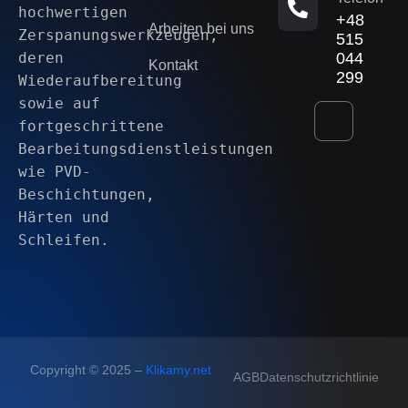
hochwertigen 
+48
Arbeiten bei uns
Zerspanungswerkzeugen, 
515
deren 
044
Kontakt
299
Wiederaufbereitung 
sowie auf 
fortgeschrittene 
Bearbeitungsdienstleistungen 
wie PVD-
Beschichtungen, 
Härten und 
Schleifen.
Copyright © 2025 –
Klikamy.net
AGB
Datenschutzrichtlinie